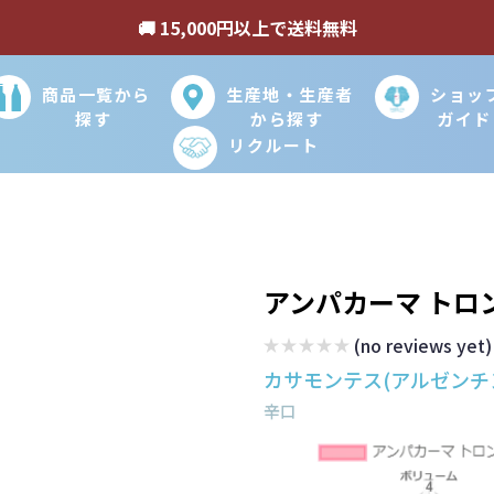
🚚 15,000円以上で送料無料
商品一覧から
生産地・生産者
ショッ
探す
から探す
ガイド
リクルート
アンパカーマ トロ
(no reviews yet)
カサモンテス(アルゼンチ
辛口