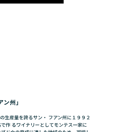
アン州」
の生産量を誇るサン・ フアン州に１９９２
で作 るワイナリーとしてモンテス一家に
はブドウの育成に適した地域のため、凝縮し