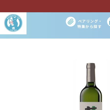
コ
ン
テ
ペアリング・
ン
特集から探す
ツ
に
ス
キ
ッ
プ
す
る