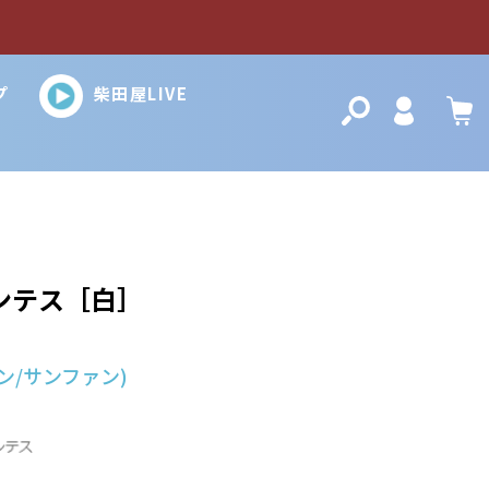
プ
柴田屋LIVE
検索
Login
カ
ンテス［白］
ン/サンファン)