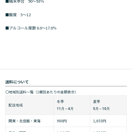
■精米歩合 90～93％
■酸度 5～12
■アルコール度数 6.0～17.0％
送料について
〇地域別送料一覧（1梱包あたりの金額表示）
冬季
夏季
配送地域
11月～4月
5月～10月
関東・北信越・東海
980円
1,655円