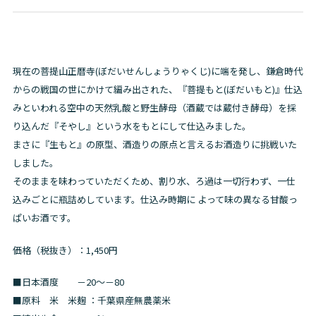
ー
ト
に
商
現在の菩提山正暦寺(ぼだいせんしょうりゃくじ)に端を発し、鎌倉時代
品
からの戦国の世にかけて編み出された、『菩提もと(ぼだいもと)』仕込
を
みといわれる空中の天然乳酸と野生酵母（酒蔵では蔵付き酵母）を採
追
り込んだ『そやし』という水をもとにして仕込みました。
加
まさに『生もと』の原型、酒造りの原点と言えるお酒造りに挑戦いた
す
しました。
る
そのままを味わっていただくため、割り水、ろ過は一切行わず、一仕
込みごとに瓶詰めしています。仕込み時期に よって味の異なる甘酸っ
ぱいお酒です。
価格（税抜き）：1,450円
■日本酒度 －20～－80
■原料 米 米麹 ：千葉県産無農薬米