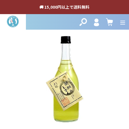
🚚 15,000円以上で送料無料
Login
検索
カート
コ
ン
テ
ン
ツ
に
ス
キ
ッ
プ
す
る