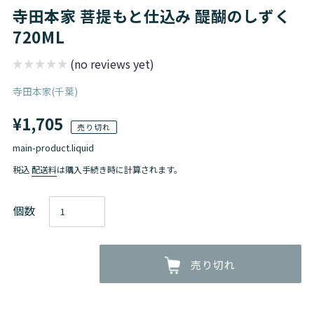
寺田本家 菩提もと仕込み 醍醐のしずく
720ML
(no reviews yet)
販
寺田本家(千葉)
売
通
¥1,705
元
売り切れ
main-product.liquid
常
税込
配送料
は購入手続き時に計算されます。
価
個数
格
売り切れ
カ