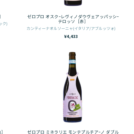
レ
ヴ
］
ゼロプロ オスクｰレヴィノダウヴェアッパッシｰ
ィ
テロッソ［赤］
ック)
ノ
カンティーナオルソーニャ(イタリア/アブルッツォ)
ダ
¥4,433
ウ
ヴ
ゼ
ェ
ロ
ア
プ
ッ
ロ
パ
ミ
ッ
ネ
シ
ラ
ｰ
リ
テ
エ
ロ
モ
白］
ゼロプロ ミネラリエ モンテプルチアｰノ ダブル
ッ