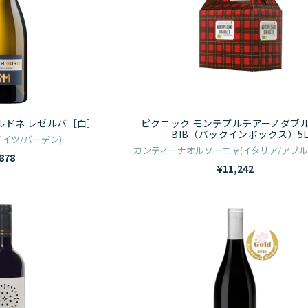
イ
フ
ク
テ
ン
モ
ン
シ
ン
［白］
ャ
テ
ル
プ
ド
ル
ャルドネ レゼルバ［白］
ピクニック モンテプルチアーノダブ
ネ
チ
BIB（バックインボックス）5
イツ/バーデン)
レ
ア
カンティーナオルソーニャ(イタリア/アブル
878
ゼ
ー
¥11,242
ル
ノ
バ
ダ
ア
【サ
［白］
ブ
マ
ク
ル
ア
ラ
ッ
リ
ア
ツ
ア
ワ
ォ
ニ
ー