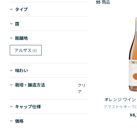
95
商品
る
タイプ
国
銘醸地
アルザス
(8)
味わい
栽培・醸造方法
クリ
ア
オレンジ ワイン
キャップ仕様
アマストゥオーラ(
¥6,
価格