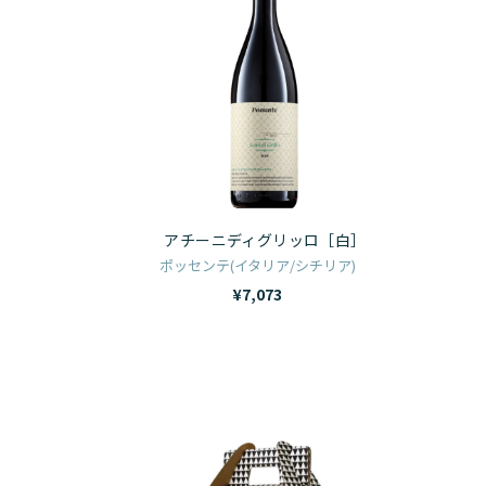
ー
ー
マ
ニ
ノ
デ
ン
ィ
フ
グ
ィ
リ
ル
ッ
タ
ロ
アチーニディグリッロ［白］
ー
［白］
ポッセンテ(イタリア/シチリア)
［白］
¥7,073
ピ
ク
ニ
ッ