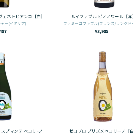
ゥ
ー
ノ
ス
ヴ
ワ
ヴェネトビアンコ［白］
ルイファブル ピノノワール［赤
2022［赤］
ェ
ー
ャー(イタリア)
ファミーユファブル(フランス/ラングド
ネ
ル
487
¥3,905
ト
［赤］
ビ
ア
ゼ
ゼ
ン
ロ
ロ
コ
プ
プ
［白］
ロ
ロ
ス
プ
テ
リ
ィ
ズ
ッ
メ
レ
ペ
ス
コ
 スプマンテ ペコリｰノ
ゼロプロ プリズメペコリーノ［