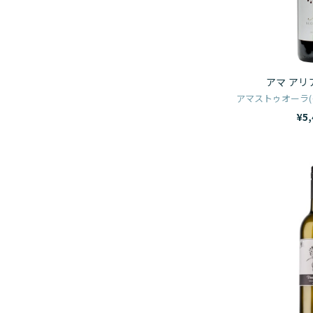
アマ アリ
アマストゥオーラ(
¥5,