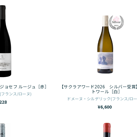
ド
【サ
メ
ク
ー
ラ
ヌ
ア
メ
ワ
ロ
ー
デ
ド
ィ
2026
サ
シ
ン
ル
ジョセフ ルージュ［赤］
【サクラアワード2026 シルバー受賞
ジ
バ
トワール［白］
フランス/ローヌ)
ョ
ー
ドメーヌ・シルデリック(フランス/ロー
228
セ
受
¥6,600
フ
賞】
ル
ス
グ
ア
ー
レ
リ
チ