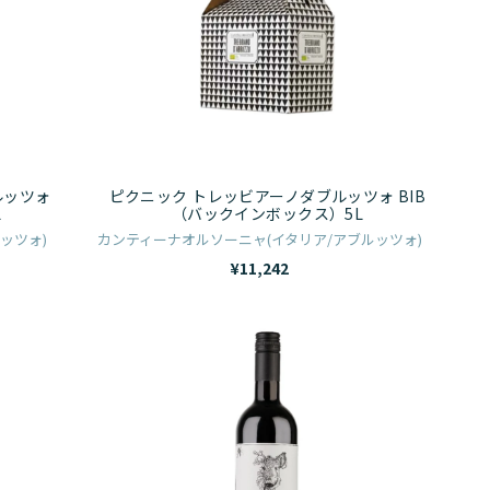
ク
ト
レ
ッ
ビ
ア
ルッツォ
ピクニック トレッビアーノダブルッツォ BIB
ー
L
（バックインボックス）5L
ノ
ッツォ)
カンティーナオルソーニャ(イタリア/アブルッツォ)
ダ
¥11,242
ブ
ル
ワ
ッ
イ
ツ
ル
ォ
ド
BIB
ネ
（バ
イ