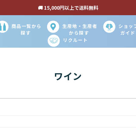
🚚 15,000円以上で送料無料
商品一覧から
生産地・生産者
ショッ
探す
から探す
ガイド
リクルート
コ
ワイン
レ
ク
シ
ョ
ン