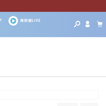
プ
柴田屋LIVE
検索
Login
カ