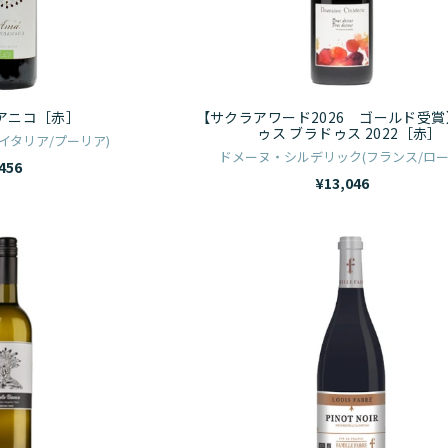
BIB（バ
コ
ド
ッ
［赤］
2026
ク
ゴ
イ
ー
アニコ［赤］
【サクラアワード2026 ゴールド受
ン
ル
ゥス ブラドゥス 2022［赤］
イタリア/プーリア)
ボ
ド
ドメーヌ・シルデリック(フランス/ロー
456
ッ
受
¥13,046
ク
賞】
ス）
ブ
ワ
ル
5L
ラ
イ
イ
ド
ル
フ
ゥ
ド
ァ
ス
ネ
ブ
ブ
イ
ル
ラ
チ
ピ
ド
ャ
ノ