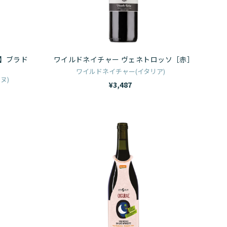
ッ
チ
ク
ャ
イ
ー
ン
ヴ
賞】ブラド
ワイルドネイチャー ヴェネトロッソ［赤］
ボ
ェ
ワイルドネイチャー(イタリア)
ッ
ネ
ヌ)
¥3,487
ク
ト
ス）
ロ
5L
ッ
ゼ
ソ
ロ
［赤］
プ
ロ
オ
ス
ク
ｰ