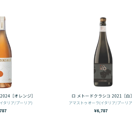
:
オ
ロ
レ
メ
ン
ト
ジ
ー
ワ
ド
イ
ク
ン
ラ
2024［オ
シ
レ
コ
ン
2021［白］
 2024［オレンジ］
ロ メトードクラシコ 2021［白
ジ］
イタリア/プーリア)
アマストゥオーラ(イタリア/プーリア
787
¥6,787