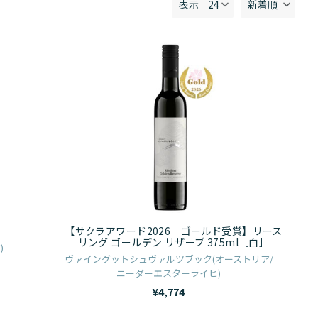
表示
新着順
【サ
ク
ラ
ア
ワ
ー
ド
2026
ゴ
ー
］
【サクラアワード2026 ゴールド受賞】リース
ル
リング ゴールデン リザーブ 375ml［白］
)
ド
ヴァイングットシュヴァルツブック(オーストリア/
ニーダーエスターライヒ)
受
¥4,774
賞】
リ