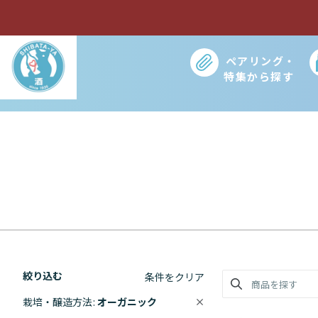
ペアリング・
特集から探す
コ
ン
テ
ン
ツ
に
ス
キ
ッ
絞り込む
条件をクリア
プ
栽培・醸造方法
オーガニック
す