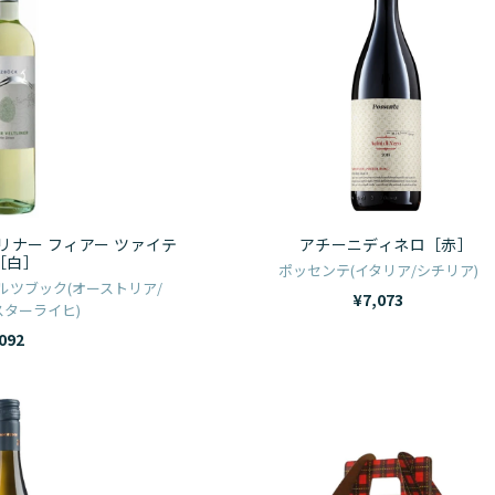
ジ
ゼ
ュ
ー
ュ
ト
ー
ニ
［赤］
ワ
ナ
デ
ー
ー
ィ
ル
ヴ
ネ
［白］
ェ
ロ
ル
［赤］
ト
ナー フィアー ツァイテ
アチーニディネロ［赤］
リ
［白］
ポッセンテ(イタリア/シチリア)
ナ
ツブック(オーストリア/
¥7,073
ターライヒ)
ー
092
フ
ィ
ア
キ
ピ
ー
リ
ク
ツ
ア
ニ
ァ
ン
ッ