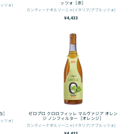
ン
ッツォ［赤］
ッツォ)
ソ
テ
カンティーナオルソーニャ(イタリア/アブルッツォ)
［赤］
プ
¥4,433
ル
チ
ゼ
ア
ロ
ｰ
プ
ノ
ロ
ダ
ク
ブ
ロ
ル
ロ
ッ
フ
ツ
ィ
ォ
ッ
白］
ゼロプロ クロロフィッレ マルヴァジア オレン
［赤］
レ
ジ ノンフィルター［オレンジ］
ッツォ)
マ
カンティーナオルソーニャ(イタリア/アブルッツォ)
ル
¥4,433