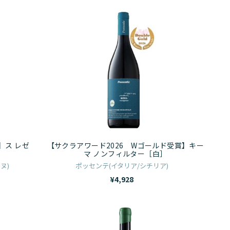
ー
【サ
ス
ク
リ
ラ
ン
ア
グ
ワ
ゴ
ー
ー
ド
ル
2026
デ
W
ン
ゴ
】ス レゼ
【サクラアワード2026 Wゴールド受賞】キー
リ
ー
マ ノンフィルター［白］
ザ
ル
ヌ)
ポッセンテ(イタリア/シチリア)
ー
ド
¥4,928
ブ
受
375ml［白］
賞】
ア
キ
チ