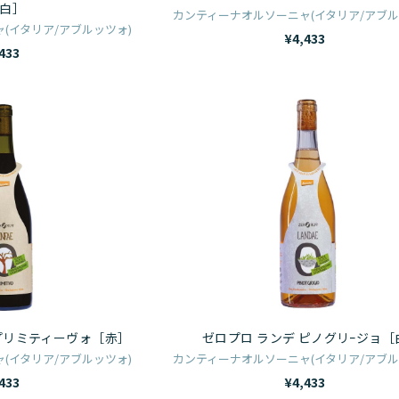
プ
リ
白］
カンティーナオルソーニャ(イタリア/アブル
マ
ー
(イタリア/アブルッツォ)
¥4,433
ン
ノ
433
テ
［白］
ペ
ゼ
ゼ
コ
ロ
ロ
リ
プ
プ
ｰ
ロ
ロ
ノ
リ
ラ
［白］
ン
ン
フ
デ
ェ
ピ
プ
ノ
リ
グ
プリミティーヴォ［赤］
ゼロプロ ランデ ピノグリｰジョ［
ミ
リ
(イタリア/アブルッツォ)
カンティーナオルソーニャ(イタリア/アブル
テ
ｰ
433
¥4,433
ィ
ジ